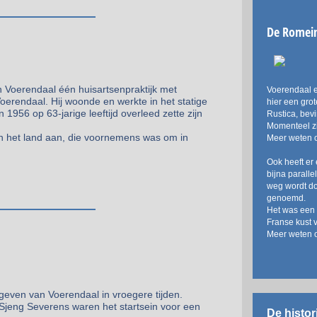
De Romei
n Voerendaal één huisartsenpraktijk met
Voerendaal e
Voerendaal. Hij woonde en werkte in het statige
hier een grot
1956 op 63-jarige leeftijd overleed zette zijn
Rustica, bev
Momenteel zi
an het land aan, die voornemens was om in
Meer weten o
Ook heeft er
bijna parall
weg wordt d
genoemd.
Het was een 
Franse kust 
Meer weten 
geven van Voerendaal in vroegere tijden.
n Sjeng Severens waren het startsein voor een
De histo