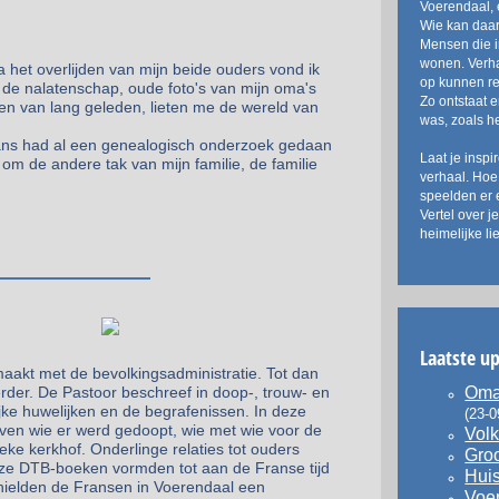
Voerendaal, 
Wie kan daar
Mensen die 
wonen. Verh
 het overlijden van mijn beide ouders vond ik
op kunnen r
 de nalatenschap, oude foto's van mijn oma's
Zo ontstaat 
en van lang geleden, lieten me de wereld van
was, zoals he
ns had al een genealogisch onderzoek gedaan
Laat je inspi
e om de andere tak van mijn familie, de familie
verhaal. Hoe
speelden er 
Vertel over j
heimelijke li
Laatste u
aakt met de bevolkingsadministratie. Tot dan
rder. De Pastoor beschreef in doop-, trouw- en
Oma 
ijke huwelijken en de begrafenissen. In deze
(23-0
ven wie er werd gedoopt, wie met wie voor de
Volk
eke kerkhof. Onderlinge relaties tot ouders
Groo
Deze DTB-boeken vormden tot aan de Franse tijd
Huis
 hielden de Fransen in Voerendaal een
Voer