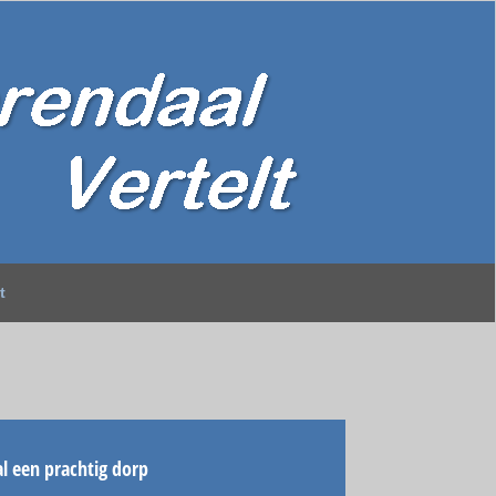
t
l een prachtig dorp