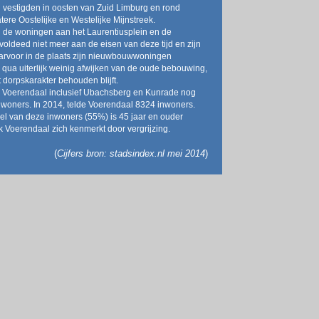
n vestigden in oosten van Zuid Limburg en rond
tere Oostelijke en Westelijke Mijnstreek.
 de woningen aan het Laurentiusplein en de
oldeed niet meer aan de eisen van deze tijd en zijn
arvoor in de plaats zijn nieuwbouwwoningen
qua uiterlijk weinig afwijken van de oude bebouwing,
 dorpskarakter behouden blijft.
e Voerendaal inclusief Ubachsberg en Kunrade nog
woners. In 2014, telde Voerendaal 8324 inwoners.
l van deze inwoners (55%) is 45 jaar en ouder
 Voerendaal zich kenmerkt door vergrijzing.
(
Cijfers bron: stadsindex.nl mei 2014
)