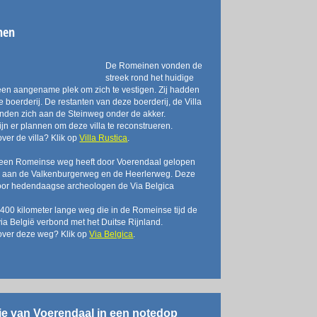
nen
De Romeinen vonden de
streek rond het huidige
en aangename plek om zich te vestigen. Zij hadden
e boerderij. De restanten van deze boerderij, de Villa
inden zich aan de Steinweg onder de akker.
jn er plannen om deze villa te reconstrueren.
ver de villa? Klik op
Villa Rustica
.
 een Romeinse weg heeft door Voerendaal gelopen
el aan de Valkenburgerweg en de Heerlerweg. Deze
oor hedendaagse archeologen de Via Belgica
400 kilometer lange weg die in de Romeinse tijd de
via België verbond met het Duitse Rijnland.
over deze weg? Klik op
Via Belgica
.
rie van Voerendaal in een notedop