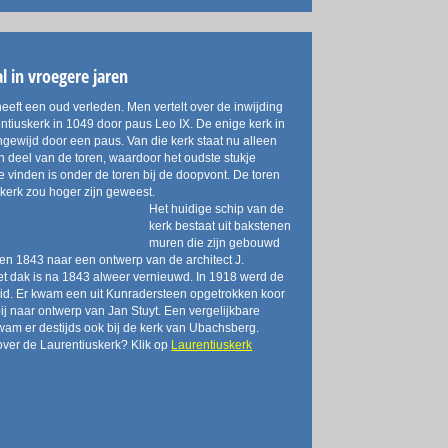
l in vroegere jaren
eeft een oud verleden. Men vertelt over de inwijding
ntiuskerk in 1049 door paus Leo IX. De enige kerk in
ngewijd door een paus. Van die kerk staat nu alleen
 deel van de toren, waardoor het oudste stukje
e vinden is onder de toren bij de doopvont. De toren
kerk zou hoger zijn geweest.
Het huidige schip van de
kerk bestaat uit bakstenen
muren die zijn gebouwd
en 1843 naar een ontwerp van de architect J.
t dak is na 1843 alweer vernieuwd. In 1918 werd de
eid. Er kwam een uit Kunradersteen opgetrokken koor
bij naar ontwerp van Jan Stuyt. Een vergelijkbare
kwam er destijds ook bij de kerk van Ubachsberg.
ver de Laurentiuskerk? Klik op
Laurentiuskerk