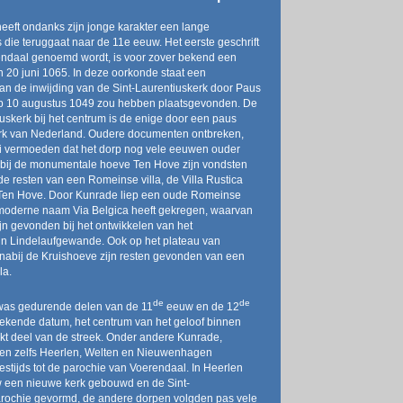
eeft ondanks zijn jonge karakter een lange
 die teruggaat naar de 11e eeuw. Het eerste geschrift
ndaal genoemd wordt, is voor zover bekend een
 20 juni 1065. In deze oorkonde staat een
an de inwijding van de Sint-Laurentiuskerk door Paus
op 10 augustus 1049 zou hebben plaatsgevonden. De
iuskerk bij het centrum is de enige door een paus
erk van Nederland. Oudere documenten ontbreken,
ci vermoeden dat het dorp nog vele eeuwen ouder
abij de monumentale hoeve Ten Hove zijn vondsten
e resten van een Romeinse villa, de Villa Rustica
Ten Hove. Door Kunrade liep een oude Romeinse
moderne naam Via Belgica heeft gekregen, waarvan
ijn gevonden bij het ontwikkelen van het
in Lindelaufgewande. Ook op het plateau van
abij de Kruishoeve zijn resten gevonden van een
la.
de
de
was gedurende delen van de 11
eeuw en de 12
ekende datum, het centrum van het geloof binnen
ekt deel van de streek. Onder andere Kunrade,
en zelfs Heerlen, Welten en Nieuwenhagen
stijds tot de parochie van Voerendaal. In Heerlen
 een nieuwe kerk gebouwd en de Sint-
rochie gevormd, de andere dorpen volgden pas vele