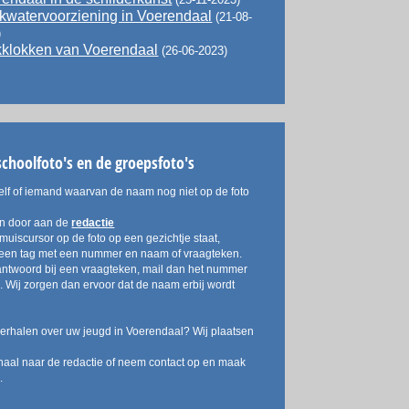
kwatervoorziening in Voerendaal
(21-08-
)
kklokken van Voerendaal
(26-06-2023)
schoolfoto's en de groepsfoto's
elf of iemand waarvan de naam nog niet op de foto
an door aan de
redactie
muiscursor op de foto op een gezichtje staat,
r een tag met een nummer en naam of vraagteken.
antwoord bij een vraagteken, mail dan het nummer
 Wij zorgen dan ervoor dat de naam erbij wordt
verhalen over uw jeugd in Voerendaal? Wij plaatsen
haal naar de redactie of neem contact op en maak
.