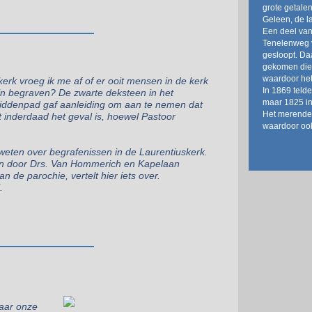
grote getale
Geleen, de la
Een deel van
Tenelenweg v
gesloopt. Da
gekomen die 
waardoor het
erk vroeg ik me af of er ooit mensen in de kerk
In 1869 teld
ijn begraven?
De zwarte deksteen in het
maar 1825 in
iddenpad gaf aanleiding om aan te nemen dat
Het merendee
t inderdaad het geval is, hoewel Pastoor
waardoor ook
 weten over begrafenissen in de Laurentiuskerk.
 door Drs. Van Hommerich en Kapelaan
n de parochie, vertelt hier iets over.
.
daar onze