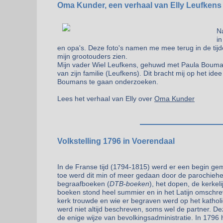
Oma Kunder, een verhaal van Elly Leufkens
Na
in
en opa's. Deze foto's namen me mee terug in de tijd
mijn grootouders zien.
Mijn vader Wiel Leufkens, gehuwd met Paula Bouma
van zijn familie (Leufkens). Dit bracht mij op het ide
Boumans te gaan onderzoeken.
Lees het verhaal van Elly over
Oma Kunder
Volkstelling 1796 in Voerendaal
In de Franse tijd (1794-1815) werd er een begin gem
toe werd dit min of meer gedaan door de parochiehe
begraafboeken (
DTB-boeken
), het dopen, de kerkel
boeken stond heel summier en in het Latijn omschre
kerk trouwde en wie er begraven werd op het katholi
werd niet altijd beschreven, soms wel de partner. 
de enige wijze van bevolkingsadministratie. In 1796