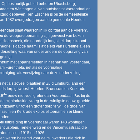
. Op bestuurlijk gebied behoren Ubachsberg,
rade en Winthagen al van oudsher tot Voerendaal en
ijzigd gebleven. Ten Esschen is bij de gemeentelijke
 van 1982 overgedragen aan de gemeente Heerlen.
endaal slaat waarschijnlijk op "dal aan de Voeren".
ou de vroegere benaming zijn geweest van beken
 Hoensbeek, die noordelijk langs het dorp stroomt.
heorie is dat de naam is afgeleid van Furenthela, een
derzetting waarvan onder andere de opgraving van
 getuigt.
ntrum met appartementen in het hart van Voerendaal,
am Furenthela, net als de voormalige
reniging, als verwijzing naar deze nederzetting,
s net als zoveel plaatsen in Zuid Limburg, lang een
landsdorp geweest. Heerlen, Brunssum en Kerkrade
de
19
eeuw niet veel groter dan Voerendaal. Pas bij de
de mijnindustrie, vroeg in de twintigste eeuw, groeide
ngzaam uit tot een groter dorp terwijl de groei van
nssum en Kerkrade explosief toenam en er kleine
onden.
ote uitbreiding in Voerendaal waren 143 woningen
entiusplein, Tenelenweg en de Vincentiusstraat, die
den tussen 1915 en 1926.
n waren bestemd voor de mijnwerkers die zich in