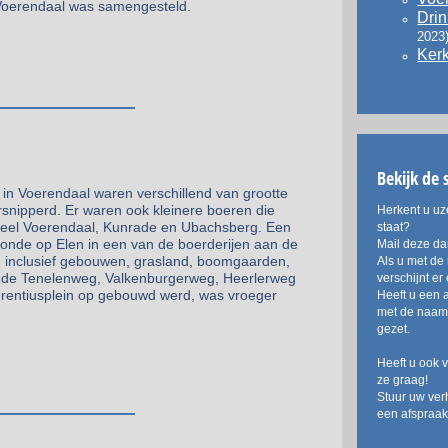
 Voerendaal was samengesteld.
Drin
2023
Ker
Bekijk de 
 in Voerendaal waren verschillend van grootte
rsnipperd. Er waren ook kleinere boeren die
Herkent u uz
r heel Voerendaal, Kunrade en Ubachsberg. Een
staat?
onde op Elen in een van de boerderijen aan de
Mail deze d
nd inclusief gebouwen, grasland, boomgaarden,
Als u met de 
ngs de Tenelenweg, Valkenburgerweg, Heerlerweg
verschijnt e
rentiusplein op gebouwd werd, was vroeger
Heeft u een 
met de naam.
gezet.
Heeft u ook 
ze graag!
Stuur uw ver
een afspraak