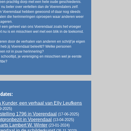
een prachtig dorp met een hele oude geschiedenis.
 nu beter over vertellen dan de Voerendalers zelf.
in Voerendaal hebben gewoond of daar nog steeds
alen die herinneringen oproepen waar anderen weer
eageren.
er een geheel van ons Voerendaal zoals het vroeger
t nu is en misschien wel met een blik in de toekomst.
reren door de verhalen van anderen en schrijf je eigen
 heb jij Voerendaal beleefd? Welke personen
een rol in jouw herinnering?
e schooltijd, je vereniging en misschien wel je eerste
efde?
pdates:
Kunder, een verhaal van Elly Leufkens
9-2025)
stelling 1796 in Voerendaal
(17-06-2025)
tgronbezit in Voerendaal
(13-04-2025)
arts Lambert W. Winter
(23-01-2024)
endaal in de schilderkunst
(25-11-2023)