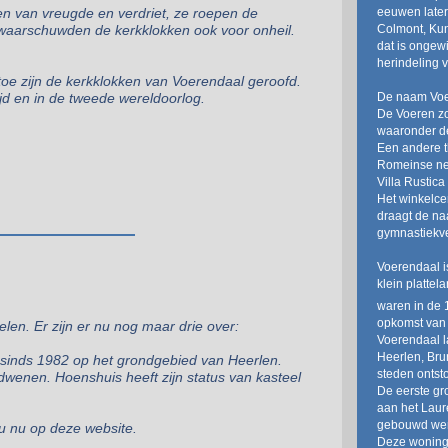
eeuwen later
 van vreugde en verdriet, ze roepen de
Colmont, Kun
n waarschuwden de kerkklokken ook voor onheil.
dat is ongew
herindeling
toe zijn de kerkklokken van Voerendaal geroofd.
De naam Voer
ijd en in de tweede wereldoorlog.
De Voeren z
waaronder de
Een andere t
Romeinse ne
Villa Rustica
Het winkelce
draagt de na
gymnastiekve
Voerendaal i
klein platte
waren in de 
opkomst van 
elen. Er zijn er nu nog maar drie over:
Voerendaal la
Heerlen, Bru
n sinds 1982 op het grondgebied van Heerlen.
steden ontst
wenen. Hoenshuis heeft zijn status van kasteel
De eerste gr
aan het Laur
gebouwd wer
t u nu op deze website.
Deze woninge