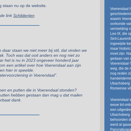
g staan nu op de website.
Voerendaal h
geschiedenis
 de link
Schilderijen
waarin Voere
oorkonde van
vermelding v
Leo IX, die 
Sint-Laurent
ingewijde k
maar histori
 daar staan we niet meer bij stil, dat vinden we
moet zijn. N
k. Toch was dat ooit anders en nog niet zo
gedaan van d
aar het is nu in 2023 ongeveer honderd jaar
Voerendaal-
rom een artikel over hoe Voerendaal aan zijn
weg, die de 
n hier in speelde.
nog resten z
atervoorziening in Voerendaal".
handelsterre
Ubachsberg n
Romeinse vil
pen en putten die in Voerendaal stonden?
f putten hebben gestaan dan mag u dat mailen
Voerendaal 
orbaat dank.
eeuw tot onb
een uitgestr
Ubachsberg 
behoorden de
werd al gauw
Pancratiuspa