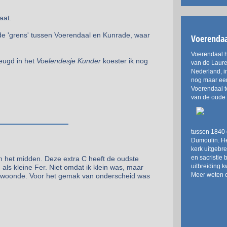
aat.
de 'grens' tussen Voerendaal en Kunrade, waar
Voerendaa
Voerendaal h
jeugd in het
Voelendesje Kunder
koester ik nog
van de Laure
Nederland, i
nog maar een
Voerendaal t
van de oude 
tussen 1840 
Dumoulin. He
kerk uitgebr
en sacristie 
in het midden. Deze extra C heeft de oudste
uitbreiding 
 als kleine Fer. Niet omdat ik klein was, maar
Meer weten o
at woonde. Voor het gemak van onderscheid was