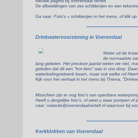
nieuwe pagina bij Voerendaal vertelt.
De afbeeldingen van zes schilderijen en een tekenin
Ga naar:
Foto's » schilderijen in het menu, of klik op
Drinkwatervoorziening in Voerendaal
Water uit de kraan
de normaalste zaa
lang geleden. Het precieze jaartal weten we niet, m
geleden dat dit een "hot-item" was in ons dorp. Daa
waterleidingnetwerk kwam, maar ook welke rol Heerle
Kijk voor het verhaal in het menu bij Thema, "Drinkw
Misschien zijn er nog foto's van openbare waterpom
Heeft u dergelijke foto's, of weet u waar pompen o
naar: redactie@voerendaalvertelt.nl waarvoor bij vo
Kerkklokken van Voerendaal